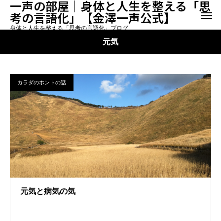
一声の部屋｜身体と人生を整える「思
考の言語化」【金澤一声公式】
身体と人生を整える「思考の言語化」ブログ
元気
カラダのホントの話
元気と病気の気