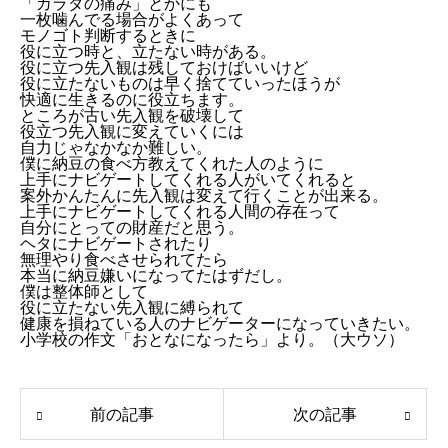
「カラダの痛み」とかにも
一枚噛んでる場合がよくあって
モノゴト判断するときに
役に立つ時と、立たない時がある。
役に立つ先入観は残しておけばいいけど
役に立たないものは早く捨てていったほうが
快適に生きるのに役立ちます。
ところが古い先入観を破壊して
役立つ先入観に変えていくには
自力じゃなかなか難しい。
僕に納豆の食べ方教えてくれた人のように
上手にナビゲートしてくれる人がいてくれると
案外かんたんに先入観は変えて行くことが出来る。
上手にナビゲートしてくれる人間の存在って
自分にとっての財産だと思う。
ヘタにナビゲートされたり
無理やり食べさせられてたら
本当に納豆嫌いになってたはずだし。
僕は整体師として
役に立たない先入観に縛られて
健康を損ねている人のナビゲーターになっていきたい。
小学校の作文「おとなになったら」より。（大ウソ）
前の記事
次の記事