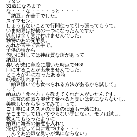
ワタシ
31歳になるまで
な・・・な・・・・っと・・・・
「納豆」が苦手でした。
スイマセン。
しょうもないことで行間使って引っ張ってもうて。
いま納豆は好物の一つになったんですが
以前は全く受け付けませんでした。
独特のあの発酵臭。
あれが苦手で苦手で。
子供の頃から
匂いに対しては神経質な所があって
納豆は
臭いが先に鼻腔に届いた時点でNG!
口にすることが出来ませんでした。
ところが31になったある時
転機が訪れます。
「納豆嫌いでも食べられる方法があるから試して」
って
納豆の「食べ方」を教えてくれた人がいたんです。
「海苔の佃煮を混ぜて食べると臭いは気にならないし、
美味しいからやってみて」って。
ご丁寧にオススメの海苔の佃煮も一緒にね。
そこまでして頂いてやらない手はない。モノは試し。
教えてもらったように
納豆に海苔の佃煮を入れて
混ぜ混ぜして口に近づける・・・
「ん？あの嫌な臭いが気にならない」