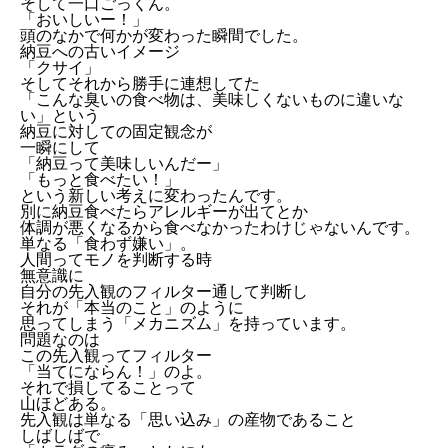
そして一口ごっくん。
「おいしいー！」
頭のなかで何かが変わった瞬間でした。
納豆への古いイメージ
「クサイ」
そしてそれから勝手に連想してた
「こんな臭いの食べ物は、美味しくないものに違いな
い」という
納豆に対しての固定観念が
一瞬にして
「納豆って美味しいんだー」
「もっと食べたい！」
という新しい考えに変わったんです。
別に納豆食べたらアレルギーが出てとか
体調が悪くなるから食べなかったわけじゃないんです。
単なる「食わず嫌い」。
人間ってモノを判断する時
無意識に
自分の先入観のフィルター通して判断し
それが「本当のこと」のように
思ってしまう「メカニズム」を持っています。
問題なのは
この先入観ってフィルター
「当てにならん！」のよ。
それで損してることって
山ほどある。
先入観は単なる「思い込み」の産物であること
しばしばで