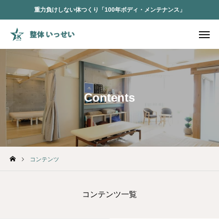
重力負けしない体つくり「100年ボディ・メンテナンス」

お客様の声
施術について
施術料金
場所とアクセス
WEB予約
電話予約
Contents
問い合わせ
コンテンツ
コンテンツ一覧